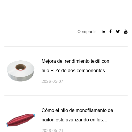
Compartir:
Mejora del rendimiento textil con
hilo FDY de dos componentes
2026-05-07
Cómo el hilo de monofilamento de
nailon está avanzando en las
aplicaciones textiles de alto
2026-05-21