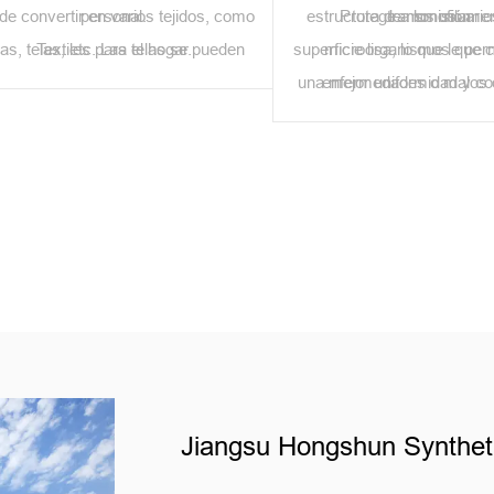
de convertir en varios tejidos, como
personal.
estructura de monofilame
Protege a los usuario
transmisión.
las, telas, etc. Las telas se pueden
Textiles para el hogar.
superficie lisa, lo que le per
microorganismos que 
eleccionar en diferentes tejidos y
una mejor uniformidad y co
enfermedades o malos 
structuras según las necesidades
durante el tejido o tej
ara lograr las funciones y efectos
requeridos.
Jiangsu Hongshun Syntheti