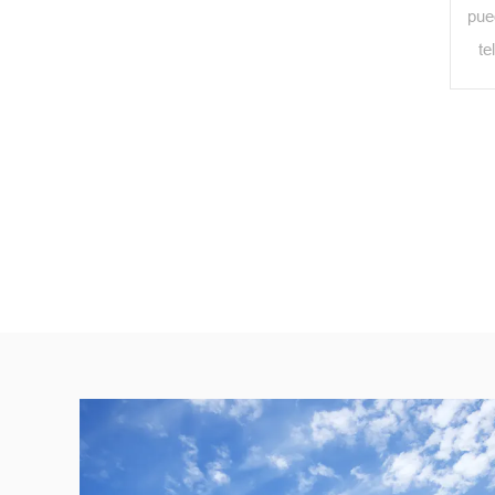
pue
te
s
e
p