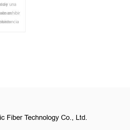
nto y una
s de
mite exhibir
causan
nsistencia
olores.
ido.
c Fiber Technology Co., Ltd.