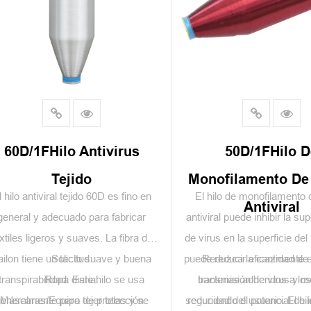
60D/1FHilo Antivirus
50D/1FHilo 
Tejido
Monofilamento De
l hilo antiviral tejido 60D es fino en
El hilo de monofilamento 
Antiviral
general y adecuado para fabricar
antiviral puede inhibir la su
xtiles ligeros y suaves. La fibra de
de virus en la superficie del 
ailon tiene un tacto suave y buena
Solicitud:
puede reducir eficazmente e
Reduzca la cantidad de 
transpirabilidad. Este hilo se usa
Ropa diaria.
transmisión de virus y me
bacterias adheridos a los 
eneralmente para tejer telas y se
Máscaras/Equipo de protección
seguridad del usuario. El hil
reduciendo el potencial de 