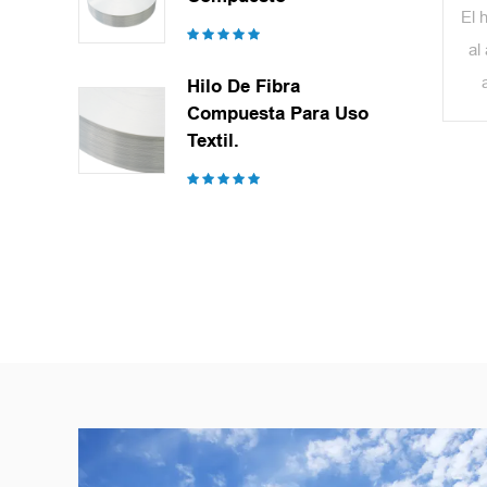
El 
al
Hilo De Fibra
Compuesta Para Uso
ex
Textil.
A