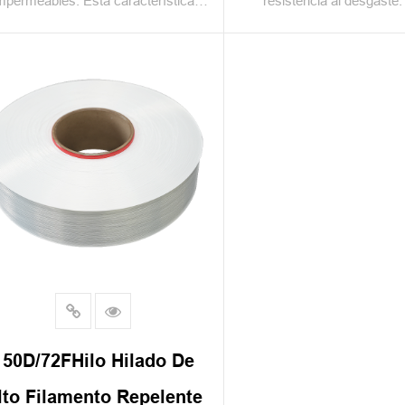
mpermeables. Esta característica
resistencia al desgaste. 
hace que el hilo mezclado FDY
fabricada no es fácil de 
repelente al agua sea una mayor
adecuada para un uso prol
entaja a la hora de fabricar textiles
hilo tejido compuesto FDY
con altos requisitos de
amplia gama de aplicacio
permeabilidad, como las mochilas.
adecuado para la fabric
e material es fácil de procesar y se
diversos productos textiles
puede procesar mediante varios
ropa, productos para el
cesos de tejido que se utilizan para
productos industriales,
er, como tejido por urdimbre, hilera,
encaje hilado, etc.
150D/72FHilo Hilado De
lto Filamento Repelente