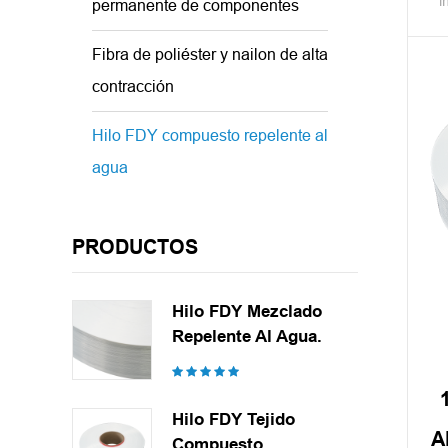
i
permanente de componentes
Fibra de poliéster y nailon de alta
contracción
v
Hilo FDY compuesto repelente al
im
agua
Est
pro
PRODUCTOS
tej
Hilo FDY Mezclado
Repelente Al Agua.
Hilo FDY Tejido
A
Compuesto