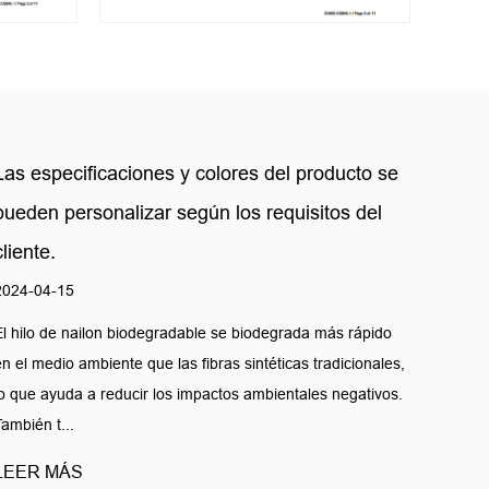
Las especificaciones y colores del producto se
¿Por 
pueden personalizar según los requisitos del
tan e
cliente.
2024-0
2024-04-15
En la i
prefier
El hilo de nailon biodegradable se biodegrada más rápido
no sólo
en el medio ambiente que las fibras sintéticas tradicionales,
lo que ayuda a reducir los impactos ambientales negativos.
LEER
También t...
LEER MÁS