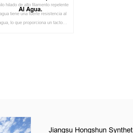
hilo hilado de alto filamento repelente
Al Agua.
 agua tiene una fuerte resistencia al
agua, lo que proporciona un tacto
tremadamente delicado y al mismo
tiempo conserva la resistencia.
decuado para una amplia gama de
aplicaciones, desde bordados
complejos hasta prendas ligeras.
Jiangsu Hongshun Syntheti