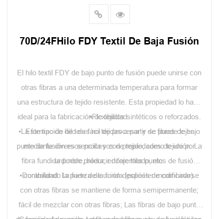
70D/24FHilo FDY Textil De Baja Fusión
El hilo textil FDY de bajo punto de fusión puede unirse con
otras fibras a una determinada temperatura para formar
una estructura de tejido resistente. Esta propiedad lo hace
ideal para la fabricación de tejidos sintéticos o reforzados.
•Flexibilidad.
•La formación de telas no tejidas a partir de fibras de bajo
Este tipo de hilo es fácil de procesar y se puede tejer
punto de fusión es sencilla y con propiedades de unión. La
mediante diversos procesos de tejido, como tejido por
fibra fundida puede producir diferentes puntos de fusión
urdimbre, hilera, encaje hilado, etc.
•Durabilidad: La fuerza de unión después de combinarse
controlando la parte de la funda (poliéster modificado).
con otras fibras se mantiene de forma semipermanente;
fácil de mezclar con otras fibras; Las fibras de bajo punto