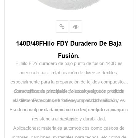
140D/48FHilo FDY Duradero De Baja
Fusión.
El hilo FDY duradero de bajo punto de fusión 140D es
adecuado para la fabricación de diversos textiles,
especialmente para la preparación de tejidos compuestos,
como tejidos de mezcla de poliéster y algodón o tejidos
Características principales: Viscosidad/puede producir
elásticos. Este tipo de hilo tiene una alta durabilidad y es
diferentes puntos de fusión y capacidad de unión.
Escenarios de uso: máquina de redes, cardadora, máquina
adecuado para la fabricación de textiles que requieren
resistencia al desgaste y durabilidad.
de tejer.
Aplicaciones: materiales automotrices como cascos de
motores, camiones, materiales para techos, etc.; ropa de