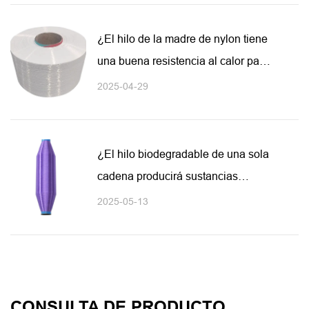
¿El hilo de la madre de nylon tiene
una buena resistencia al calor para
adaptarse a las líneas de
2025-04-29
procesamiento textil de alta
velocidad?
¿El hilo biodegradable de una sola
cadena producirá sustancias
dañinas durante el proceso de
2025-05-13
degradación?
CONSULTA DE PRODUCTO