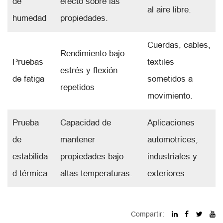
de
efecto sobre las
al aire libre.
humedad
propiedades.
Cuerdas, cables,
Rendimiento bajo
Pruebas
textiles
estrés y flexión
de fatiga
sometidos a
repetidos
movimiento.
Prueba
Capacidad de
Aplicaciones
de
mantener
automotrices,
estabilida
propiedades bajo
industriales y
d térmica
altas temperaturas.
exteriores
Compartir: