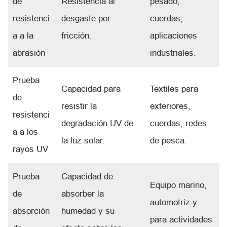
de
Resistencia al
pesado,
resistenci
desgaste por
cuerdas,
a a la
fricción.
aplicaciones
abrasión
industriales.
Prueba
Capacidad para
Textiles para
de
resistir la
exteriores,
resistenci
degradación UV de
cuerdas, redes
a a los
la luz solar.
de pesca.
rayos UV
Prueba
Capacidad de
Equipo marino,
de
absorber la
automotriz y
absorción
humedad y su
para actividades