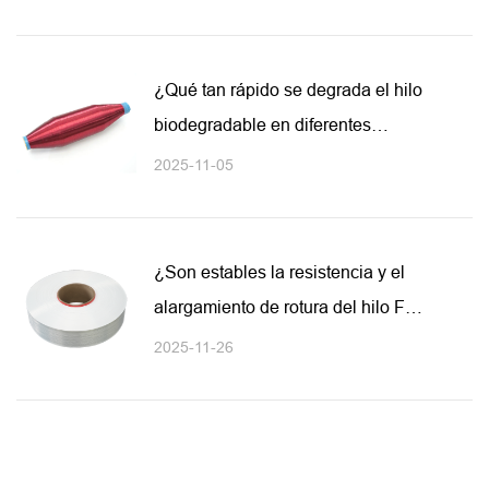
¿Qué tan rápido se degrada el hilo
biodegradable en diferentes
condiciones ambientales?
2025-11-05
¿Son estables la resistencia y el
alargamiento de rotura del hilo FDY
de bajo punto de fusión?
2025-11-26