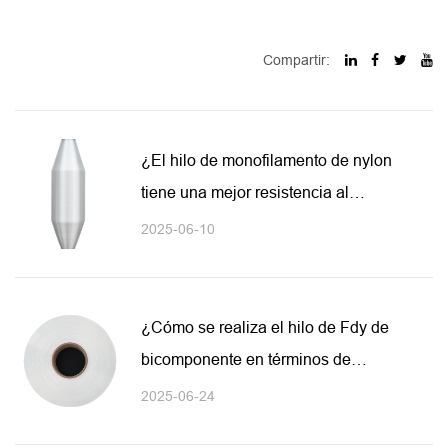
Compartir:
¿El hilo de monofilamento de nylon
tiene una mejor resistencia al
envejecimiento o los rayos UV?
2025-06-10
¿Cómo se realiza el hilo de Fdy de
bicomponente en términos de
funcionalidad de tela?
2025-06-24