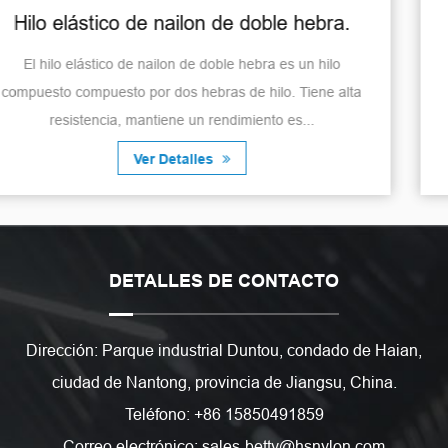
.
Hilo elástico de nailon para uso textil
El hilo elástico de nailon para uso textil tiene una amp
lta
gama de aplicaciones. El hilo elástico de nailon es
adecuado para la fabricación de div...
Ver Detalles
DETALLES DE CONTACTO
Dirección: Parque industrial Duntou, condado de Haian,
ciudad de Nantong, provincia de Jiangsu, China.
Teléfono: +86 15850491859
Correo electrónico: sales-betty@hsnylon.com