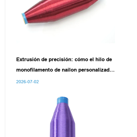
Extrusión de precisión: cómo el hilo de
monofilamento de nailon personalizado
impulsa tejidos industriales de próxima
2026-07-02
generación y textiles de alto
rendimiento